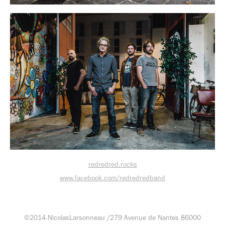
redredred.rocks
www.facebook.com/redredredband
©2014-NicolasLarsonneau /279 Avenue de Nantes 86000