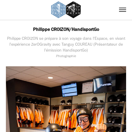
Philippe CROIZON/HandisportGo
Philippe CROIZON se prépare à son voyage dans l'Espace, en vivant
l'expérience ZerOGravity avec Tanguy COUREAU (Présentateur de
l'émission HandisportGo)
Photographie