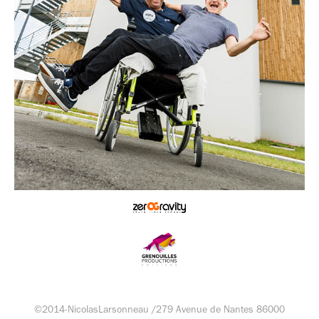
©2014-NicolasLarsonneau /279 Avenue de Nantes 86000