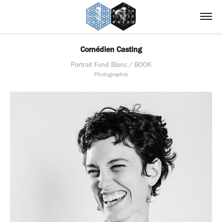
Comédien Casting
Portrait Fond Blanc / BOOK
Photographie